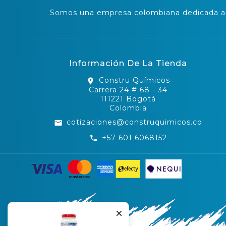
Somos una empresa colombiana dedicada a l
Información De La Tienda
Constru Químicos
location_on
Carrera 24 # 68 - 34
111221 Bogotá
Colombia
cotizaciones@construquimicos.co
email
+57 601 6068152
call
