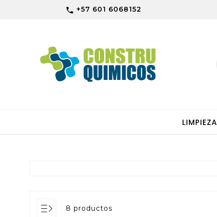
+57 601 6068152

LIMPIEZ
8 productos