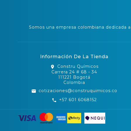
Somos una empresa colombiana dedicada a l
Información De La Tienda
Constru Químicos
location_on
Carrera 24 # 68 - 34
111221 Bogotá
Colombia
cotizaciones@construquimicos.co
email
+57 601 6068152
call