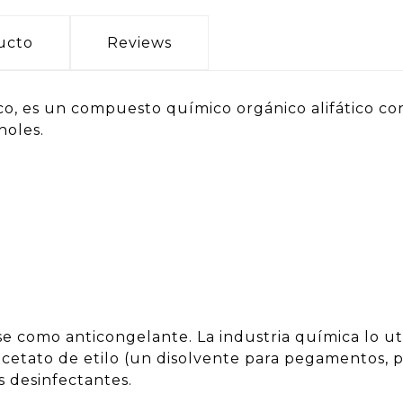
ucto
Reviews
ico, es un compuesto químico orgánico alifático co
holes.
se como anticongelante. La industria química lo u
etato de etilo (un disolvente para pegamentos, pintu
 desinfectantes.