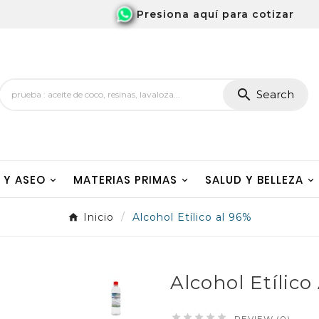
Presiona aquí para cotizar

Search
A Y ASEO
MATERIAS PRIMAS
SALUD Y BELLEZA
Inicio
Alcohol Etílico al 96%
Alcohol Etílico





REVIEW (0)