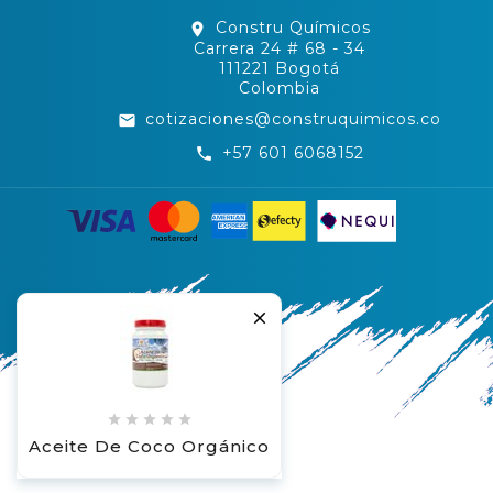
Constru Químicos
location_on
Carrera 24 # 68 - 34
111221 Bogotá
Colombia
cotizaciones@construquimicos.co
email
+57 601 6068152
call






Aceite De Coco Orgánico