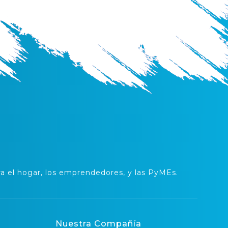
 el hogar, los emprendedores, y las PyMEs.
Nuestra Compañía