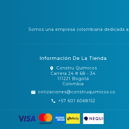
Somos una empresa colombiana dedicada a l
Información De La Tienda
Constru Químicos
location_on
Carrera 24 # 68 - 34
111221 Bogotá
Colombia
cotizaciones@construquimicos.co
email
+57 601 6068152
call