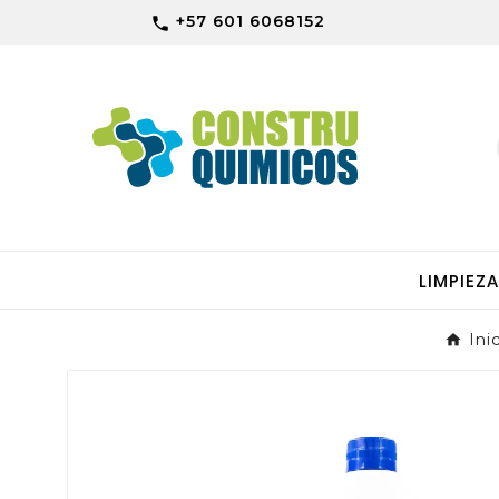
+57 601 6068152

LIMPIEZ
Ini