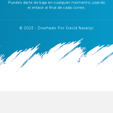
Puedes darte de baja en cualquier momento, usando
el enlace al final de cada correo.
© 2023 - Diseñado Por David Naranjo