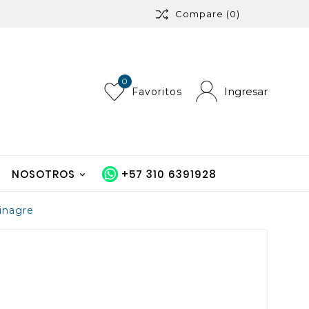
Compare
(0)
0
Ingresar
Favoritos
NOSOTROS
+57 310 6391928
inagre