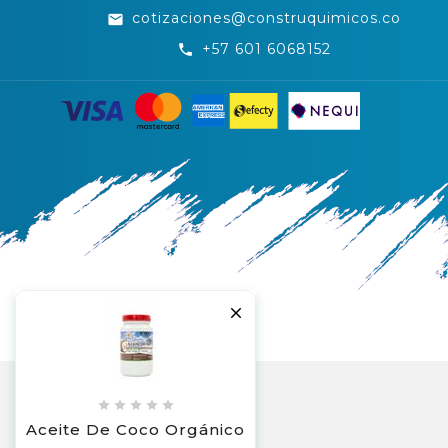
cotizaciones@construquimicos.co
email
+57 601 6068152
call






Aceite De Coco Orgánico