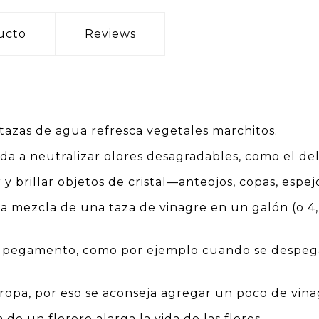
ucto
Reviews
tazas de agua refresca vegetales marchitos.
 a neutralizar olores desagradables, como el del
 y brillar objetos de cristal—anteojos, copas, espe
na mezcla de una taza de vinagre en un galón (o 4,
de pegamento, como por ejemplo cuando se despega
ropa, por eso se aconseja agregar un poco de vinag
de un florero alarga la vida de las flores.