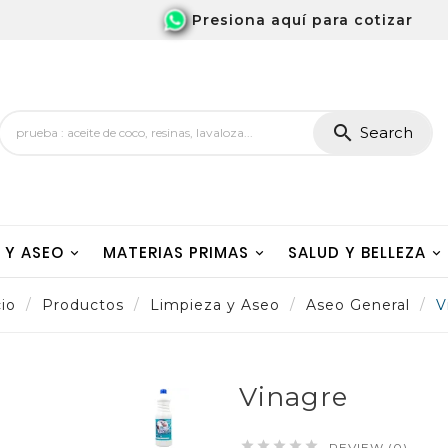
Presiona aquí para cotizar

Search
A Y ASEO
MATERIAS PRIMAS
SALUD Y BELLEZA
cio
Productos
Limpieza y Aseo
Aseo General
V
Vinagre





REVIEW (0)