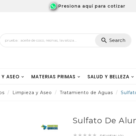
Presiona aquí para cotizar

Search
A Y ASEO
MATERIAS PRIMAS
SALUD Y BELLEZA
os
Limpieza y Aseo
Tratamiento de Aguas
Sulfat
Sulfato De Alu





REVIEW (0)