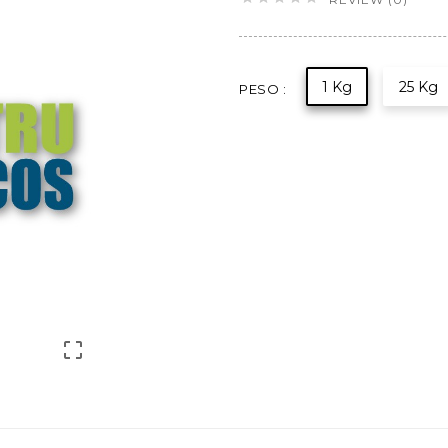
1 Kg
25 Kg
PESO :
