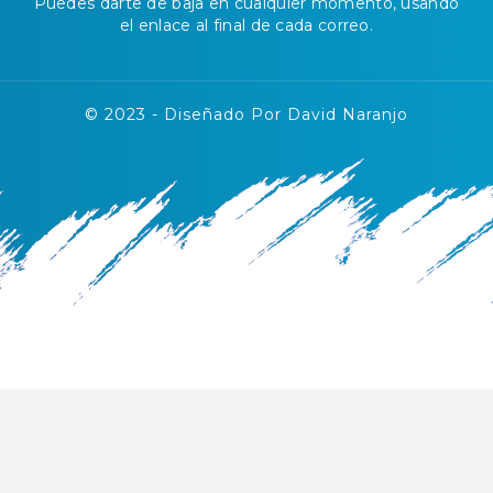
Puedes darte de baja en cualquier momento, usando
el enlace al final de cada correo.
© 2023 - Diseñado Por David Naranjo