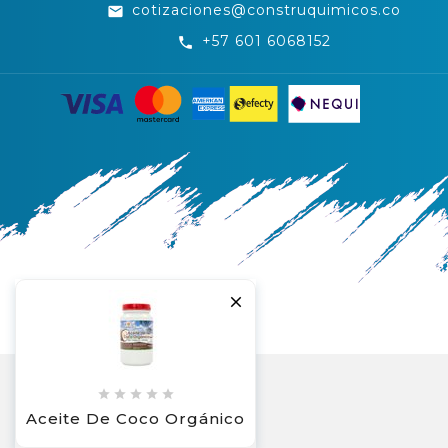
cotizaciones@construquimicos.co
email
+57 601 6068152
call






Aceite De Coco Orgánico