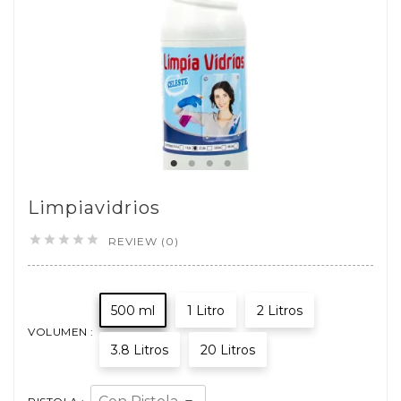
Limpiavidrios





REVIEW (0)
500 ml
1 Litro
2 Litros
VOLUMEN :
3.8 Litros
20 Litros